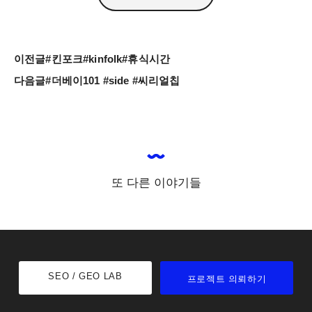
이전글
#킨포크#kinfolk#휴식시간
다음글
#더베이101 #side #씨리얼칩
또 다른 이야기들
SEO / GEO LAB
프로젝트 의뢰하기