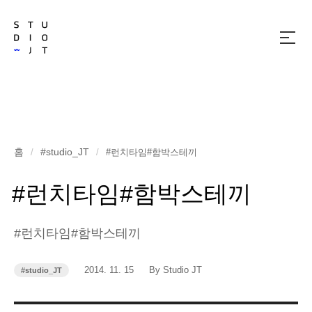
메
뉴
열
기
홈
#studio_JT
/
/
#런치타임#함박스테끼
#런치타임#함박스테끼
#런치타임#함박스테끼
작
작
2014. 11. 15
By Studio JT
#studio_JT
카
성
성
테
고
일
자
리