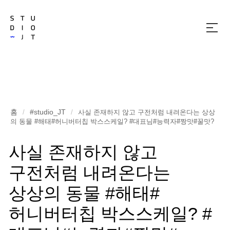
메
뉴
열
기
홈
#studio_JT
/
/
사실 존재하지 않고 구전처럼 내려온다는 상상
의 동물 #해태#허니버터칩 박스스케일? #대표님#능력자#짱맛#꿀맛?
사실 존재하지 않고
구전처럼 내려온다는
상상의 동물 #해태#
허니버터칩 박스스케일? #