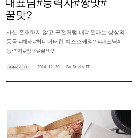
대표님#능력자#짱맛#
꿀맛?
사실 존재하지 않고 구전처럼 내려온다는 상상의
동물 #해태#허니버터칩 박스스케일? #대표님#
능력자#짱맛#꿀맛?
작
작
2014. 12. 30
By Studio JT
#studio_JT
카
성
성
테
고
일
자
리