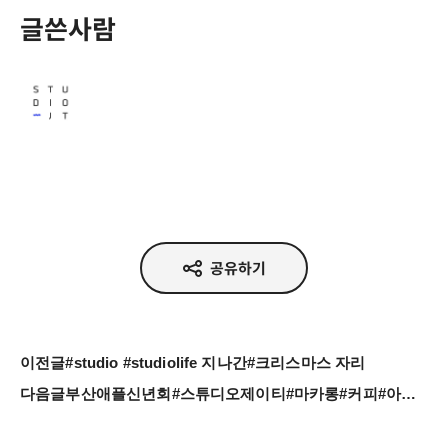
글쓴사람
Studio JT
공유하기
이전글
#studio #studiolife 지나간#크리스마스 자리
다음글
부산애플신년회#스튜디오제이티#마카롱#커피#아름생일#디저트#대호도생일#배불러#apple#macaron#coffee#busan