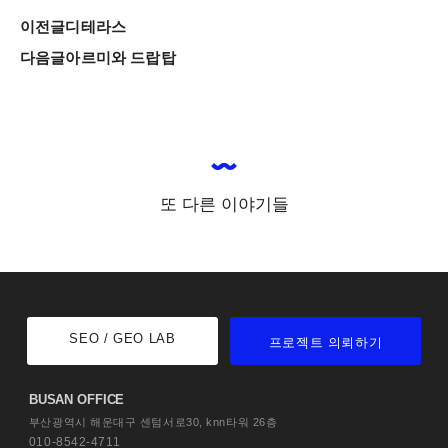
이전글
디테라스
다음글
아르미와 드랍탑
또 다른 이야기들
SEO / GEO LAB
프로젝트 의뢰하기
BUSAN OFFICE
부산광역시 해운대구 센텀서로30,
knn타워 26층
010-8542-4711