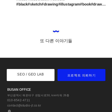
#black#sketch#drawing#illustagram#book#draw#illustrator#sketchbook#designinspiration #best_of_illustrations
또 다른 이야기들
SEO / GEO LAB
프로젝트 의뢰하기
BUSAN OFFICE
부산광역시 해운대구 센텀서로30,
knn타워 26층
010-8542-4711
contact@studio-jt.co.kr