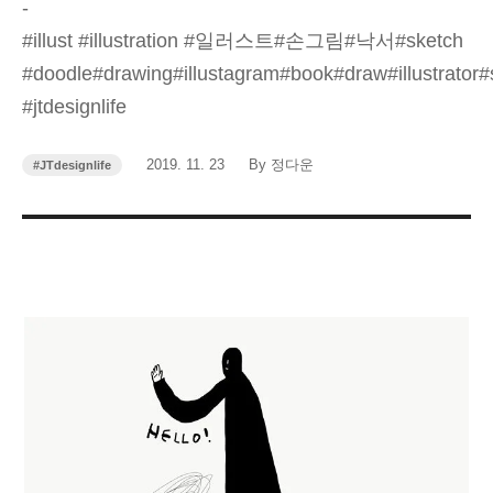
-
#illust #illustration #일러스트#손그림#낙서#sketch
#doodle#drawing#illustagram#book#draw#illustrator
#jtdesignlife
작
작
2019. 11. 23
By 정다운
#JTdesignlife
카
성
성
테
고
일
자
리