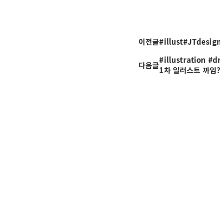
이전글
#illust#JTdes
#illustration
다음글
1차 일러스트 까임?#