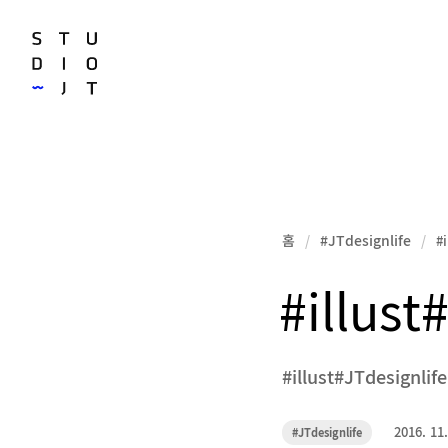
홈
#JTdesignlife
/
/
#
#illus
#illust#JTdesignlife
작
2016. 11.
카
#JTdesignlife