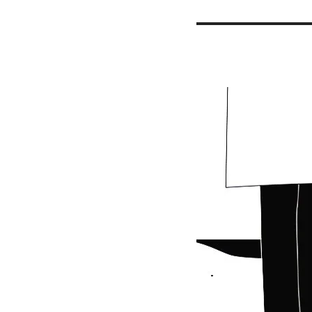
성
테
고
일
리