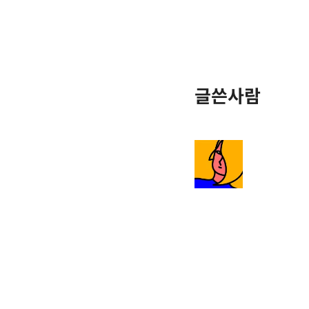
글쓴사람
정다운