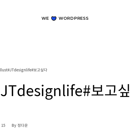
WE
WORDPRESS
illust#JTdesignlife#보고싶다
t#JTdesignlife#보고
작
 15
By 정다운