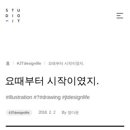
메
뉴
열
기
홈
#JTdesignlife
/
/
요때부터 시작이였지.
요때부터 시작이였지.
#illustration #?#drawing #jtdesignlife
작
작
2018. 2. 2
By 정다운
#JTdesignlife
카
성
성
테
고
일
자
리