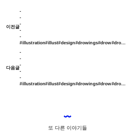
-

-

-

이전글
-

-

#illustration#illust#design#drowings#drow#drowingart#artwork#artist#designer#nature#instaart#doodle_art#daily#일러스트#아티스트#드로잉#그림스타그램#일러스트레이션#絵を描くこと#ドローイング
-

-

-

다음글
-

-

#illustration#illust#design#drowings#drow#drowingart#artwork#artist#designer#nature#instaart#doodle_art#daily#일러스트#아티스트#드로잉#그림스타그램#일러스트레이션#絵を描くこと#ドローイング
또 다른 이야기들