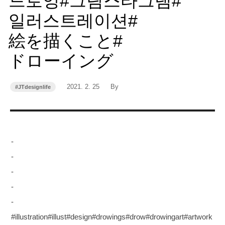
드로잉#그림스타그램#
일러스트레이션#
絵を描くこと#
ドローイング
작
작
2021. 2. 25
By
#JTdesignlife
카
성
성
테
고
일
자
리
-
-
-
-
-
#illustration#illust#design#drowings#drow#drowingart#artwork