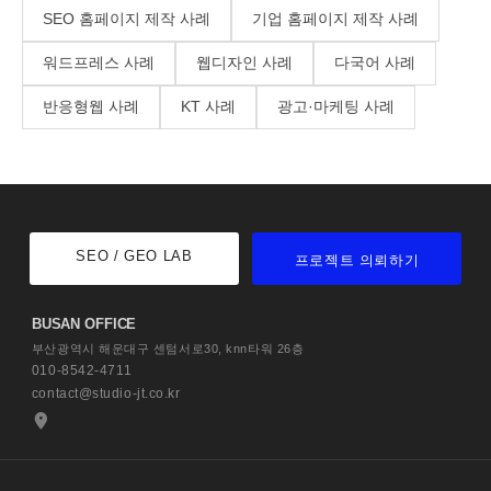
SEO 홈페이지 제작 사례
기업 홈페이지 제작 사례
워드프레스 사례
웹디자인 사례
다국어 사례
반응형웹 사례
KT 사례
광고·마케팅 사례
SEO / GEO LAB
프로젝트 의뢰하기
BUSAN OFFICE
부산광역시 해운대구 센텀서로30,
knn타워 26층
010-8542-4711
contact@studio-jt.co.kr