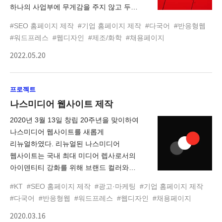
하나의 사업부에 무게감을 주지 않고 두
사업부 모두 균등하게 표현하고자
#SEO 홈페이지 제작
#기업 홈페이지 제작
#다국어
#반응형웹
노력하였으며, 방문자들이 각 사업부에
#워드프레스
#웹디자인
#제조/화학
#채용페이지
대한 이해가 쉽도록 관련 이미지와 아이콘
2022.05.20
제작에 힘썼습니다. 또한 풍림무약에서
취급하는 다양한 제품을 빠르게 검색할 수
있도록 통합 검색기능을 구축하였으며,
프로젝트
SEO(검색엔진최적화)작업을 통해 특정
원료/제품 구매를 희망하는 고객들에게
나스미디어 웹사이트 제작
구글 검색 시 검색결과에 더욱 잘
2020년 3월 13일 창립 20주년을 맞이하여
노출되도록 유도하였습니다.
나스미디어 웹사이트를 새롭게
리뉴얼하였다. 리뉴얼된 나스미디어
웹사이트는 국내 최대 미디어 렙사로서의
아이덴티티 강화를 위해 브랜드 컬러와
비전(No. 1 Digital Media Lab)을 활용하여
#KT
#SEO 홈페이지 제작
#광고·마케팅
#기업 홈페이지 제작
제작되었다. 나스미디어의 메인은 사용자
#다국어
#반응형웹
#워드프레스
#웹디자인
#채용페이지
편의성과 새로운 경험을 위해 일반적인
2020.03.16
Hiearachy 구조를 탈피하여 직관적이고