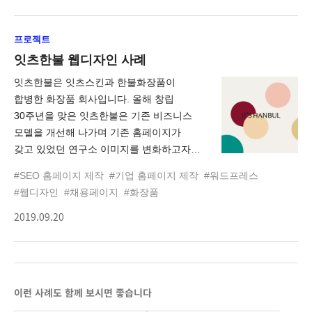
손쉽게 서브 페이지에 접근할 수 있는
구조로 제작하여 타사와 차별화된 UI를
프로젝트
제공하였다. 또한, 효과적인 UX를 위해
다소 복잡하고 어렵게 느껴지는 광고문의
잇츠한불 웹디자인 사례
절차를 간소화하여 One Page 방식으로
잇츠한불은 잇츠스킨과 한불화장품이
제작하여 직관적이고 손쉽게 광고 문의를
합병한 화장품 회사입니다. 올해 창립
할 수 있는 사용자 경험을 제공하였다.
30주년을 맞은 잇츠한불은 기존 비즈니스
전반적으로 타이포그래피와 브랜드
모델을 개선해 나가며 기존 홈페이지가
아이덴티티 컬러를 사용한 디자인을 통해
갖고 있었던 연구소 이미지를 변화하고자
나스미디어만의 컴팩트한 UI 구현하였다.
하였습니다. 하여, 새롭게 리뉴얼된
자연스러운 모션 스크립트를 다양한 부분에
#SEO 홈페이지 제작
#기업 홈페이지 제작
#워드프레스
홈페이지에서는 잇츠한불의 다양한
적용함으로써 콘텐츠 관심도 및 몰입감을
#웹디자인
#채용페이지
#화장품
이미지를 보여줄 수 있도록 구축했습니다.
높였다.
2019.09.20
잇츠한불 대표홈페이지는 웹어워드코리아
2019 제조분야 대상, 앤어워드 2019
WINNER를 수상했습니다.
이런 사례도 함께 보시면 좋습니다